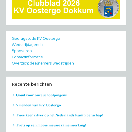
Gedragscode KV Oostergo
Wedstrijdagenda
Sponsoren
Contactinformatie
Overzicht deelnemers wedstrijden
Recente berichten
𝐆𝐨𝐮𝐝 𝐯𝐨𝐨𝐫 𝐨𝐧𝐳𝐞 𝐬𝐜𝐡𝐨𝐨𝐥𝐣𝐨𝐧𝐠𝐞𝐧𝐬!
𝐕𝐫𝐢𝐞𝐧𝐝𝐞𝐧 𝐯𝐚𝐧 𝐊𝐕 𝐎𝐨𝐬𝐭𝐞𝐫𝐠𝐨
𝐓𝐰𝐞𝐞 𝐤𝐞𝐞𝐫 𝐳𝐢𝐥𝐯𝐞𝐫 𝐨𝐩 𝐡𝐞𝐭 𝐍𝐞𝐝𝐞𝐫𝐥𝐚𝐧𝐝𝐬 𝐊𝐚𝐦𝐩𝐢𝐨𝐞𝐧𝐬𝐜𝐡𝐚𝐩!
𝐓𝐫𝐨𝐭𝐬 𝐨𝐩 𝐞𝐞𝐧 𝐦𝐨𝐨𝐢𝐞 𝐧𝐢𝐞𝐮𝐰𝐞 𝐬𝐚𝐦𝐞𝐧𝐰𝐞𝐫𝐤𝐢𝐧𝐠!