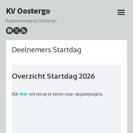
Ga
KV Oostergo
naar
open
de
menu
Kaatsvereniging Oostergo
inhoud
Deelnemers Startdag