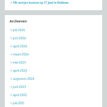
𝐍𝐊 𝐦𝐞𝐢𝐬𝐣𝐞𝐬 𝐤𝐚𝐚𝐭𝐬𝐞𝐧 𝐨𝐩 𝟐𝟕 𝐣𝐮𝐧𝐢 𝐢𝐧 𝐃𝐨𝐤𝐤𝐮𝐦
Archieven
juli 2026
juni 2026
april 2026
maart 2026
mei 2025
april 2025
augustus 2024
juni 2023
april 2022
juli 2021