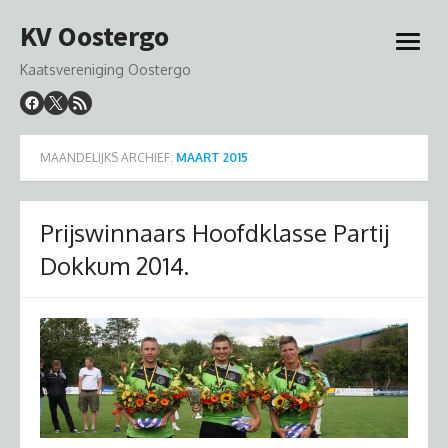
Ga
KV Oostergo
naar
open
de
menu
Kaatsvereniging Oostergo
inhoud
MAANDELIJKS ARCHIEF:
MAART 2015
Prijswinnaars Hoofdklasse Partij
Dokkum 2014.