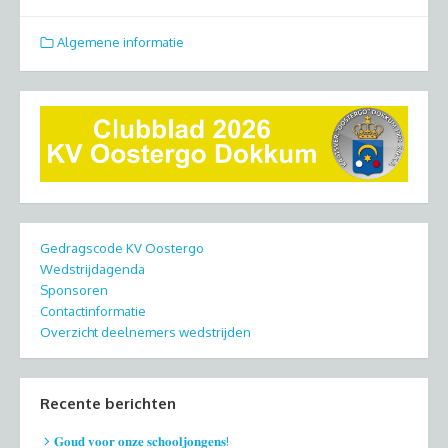
Algemene informatie
Gedragscode KV Oostergo
Wedstrijdagenda
Sponsoren
Contactinformatie
Overzicht deelnemers wedstrijden
Recente berichten
𝐆𝐨𝐮𝐝 𝐯𝐨𝐨𝐫 𝐨𝐧𝐳𝐞 𝐬𝐜𝐡𝐨𝐨𝐥𝐣𝐨𝐧𝐠𝐞𝐧𝐬!