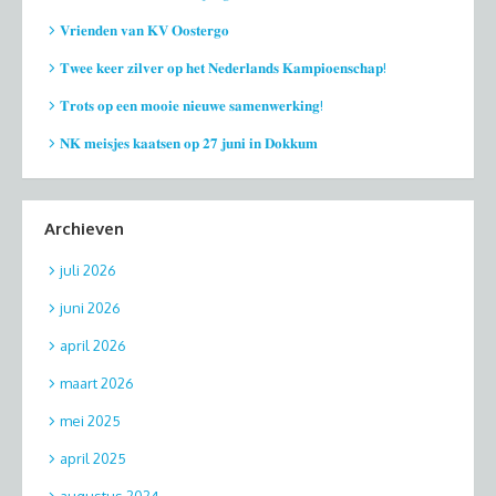
𝐕𝐫𝐢𝐞𝐧𝐝𝐞𝐧 𝐯𝐚𝐧 𝐊𝐕 𝐎𝐨𝐬𝐭𝐞𝐫𝐠𝐨
𝐓𝐰𝐞𝐞 𝐤𝐞𝐞𝐫 𝐳𝐢𝐥𝐯𝐞𝐫 𝐨𝐩 𝐡𝐞𝐭 𝐍𝐞𝐝𝐞𝐫𝐥𝐚𝐧𝐝𝐬 𝐊𝐚𝐦𝐩𝐢𝐨𝐞𝐧𝐬𝐜𝐡𝐚𝐩!
𝐓𝐫𝐨𝐭𝐬 𝐨𝐩 𝐞𝐞𝐧 𝐦𝐨𝐨𝐢𝐞 𝐧𝐢𝐞𝐮𝐰𝐞 𝐬𝐚𝐦𝐞𝐧𝐰𝐞𝐫𝐤𝐢𝐧𝐠!
𝐍𝐊 𝐦𝐞𝐢𝐬𝐣𝐞𝐬 𝐤𝐚𝐚𝐭𝐬𝐞𝐧 𝐨𝐩 𝟐𝟕 𝐣𝐮𝐧𝐢 𝐢𝐧 𝐃𝐨𝐤𝐤𝐮𝐦
Archieven
juli 2026
juni 2026
april 2026
maart 2026
mei 2025
april 2025
augustus 2024