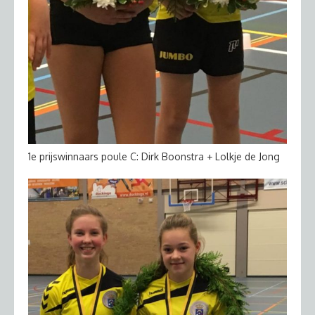
1e prijswinnaars poule C: Dirk Boonstra + Lolkje de Jong