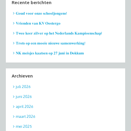
Recente berichten
𝐆𝐨𝐮𝐝 𝐯𝐨𝐨𝐫 𝐨𝐧𝐳𝐞 𝐬𝐜𝐡𝐨𝐨𝐥𝐣𝐨𝐧𝐠𝐞𝐧𝐬!
𝐕𝐫𝐢𝐞𝐧𝐝𝐞𝐧 𝐯𝐚𝐧 𝐊𝐕 𝐎𝐨𝐬𝐭𝐞𝐫𝐠𝐨
𝐓𝐰𝐞𝐞 𝐤𝐞𝐞𝐫 𝐳𝐢𝐥𝐯𝐞𝐫 𝐨𝐩 𝐡𝐞𝐭 𝐍𝐞𝐝𝐞𝐫𝐥𝐚𝐧𝐝𝐬 𝐊𝐚𝐦𝐩𝐢𝐨𝐞𝐧𝐬𝐜𝐡𝐚𝐩!
𝐓𝐫𝐨𝐭𝐬 𝐨𝐩 𝐞𝐞𝐧 𝐦𝐨𝐨𝐢𝐞 𝐧𝐢𝐞𝐮𝐰𝐞 𝐬𝐚𝐦𝐞𝐧𝐰𝐞𝐫𝐤𝐢𝐧𝐠!
𝐍𝐊 𝐦𝐞𝐢𝐬𝐣𝐞𝐬 𝐤𝐚𝐚𝐭𝐬𝐞𝐧 𝐨𝐩 𝟐𝟕 𝐣𝐮𝐧𝐢 𝐢𝐧 𝐃𝐨𝐤𝐤𝐮𝐦
Archieven
juli 2026
juni 2026
april 2026
maart 2026
mei 2025