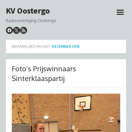
Ga
KV Oostergo
naar
open
de
menu
Kaatsvereniging Oostergo
inhoud
MAANDELIJKS ARCHIEF:
DECEMBER 2018
Foto’s Prijswinnaars
Sinterklaaspartij