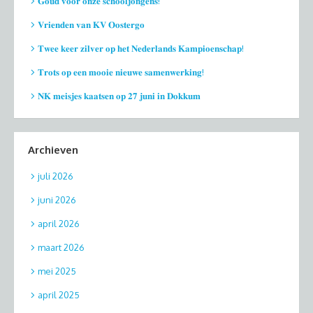
𝐆𝐨𝐮𝐝 𝐯𝐨𝐨𝐫 𝐨𝐧𝐳𝐞 𝐬𝐜𝐡𝐨𝐨𝐥𝐣𝐨𝐧𝐠𝐞𝐧𝐬!
𝐕𝐫𝐢𝐞𝐧𝐝𝐞𝐧 𝐯𝐚𝐧 𝐊𝐕 𝐎𝐨𝐬𝐭𝐞𝐫𝐠𝐨
𝐓𝐰𝐞𝐞 𝐤𝐞𝐞𝐫 𝐳𝐢𝐥𝐯𝐞𝐫 𝐨𝐩 𝐡𝐞𝐭 𝐍𝐞𝐝𝐞𝐫𝐥𝐚𝐧𝐝𝐬 𝐊𝐚𝐦𝐩𝐢𝐨𝐞𝐧𝐬𝐜𝐡𝐚𝐩!
𝐓𝐫𝐨𝐭𝐬 𝐨𝐩 𝐞𝐞𝐧 𝐦𝐨𝐨𝐢𝐞 𝐧𝐢𝐞𝐮𝐰𝐞 𝐬𝐚𝐦𝐞𝐧𝐰𝐞𝐫𝐤𝐢𝐧𝐠!
𝐍𝐊 𝐦𝐞𝐢𝐬𝐣𝐞𝐬 𝐤𝐚𝐚𝐭𝐬𝐞𝐧 𝐨𝐩 𝟐𝟕 𝐣𝐮𝐧𝐢 𝐢𝐧 𝐃𝐨𝐤𝐤𝐮𝐦
Archieven
juli 2026
juni 2026
april 2026
maart 2026
mei 2025
april 2025