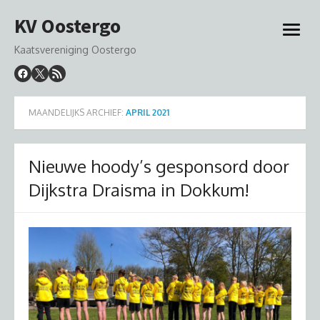
Ga
KV Oostergo
naar
open
de
menu
Kaatsvereniging Oostergo
inhoud
MAANDELIJKS ARCHIEF:
APRIL 2021
Nieuwe hoody’s gesponsord door
Dijkstra Draisma in Dokkum!