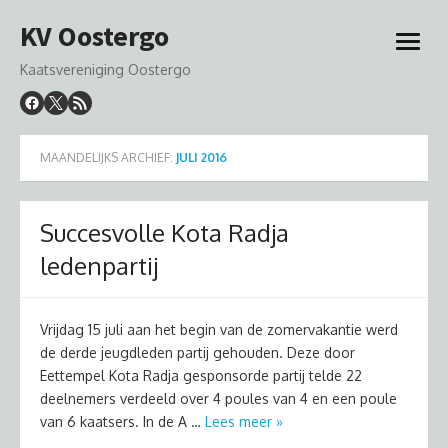
Ga
KV Oostergo
naar
open
de
menu
Kaatsvereniging Oostergo
inhoud
MAANDELIJKS ARCHIEF:
JULI 2016
Succesvolle Kota Radja
ledenpartij
Vrijdag 15 juli aan het begin van de zomervakantie werd
de derde jeugdleden partij gehouden. Deze door
Eettempel Kota Radja gesponsorde partij telde 22
deelnemers verdeeld over 4 poules van 4 en een poule
van 6 kaatsers. In de A …
Lees meer »