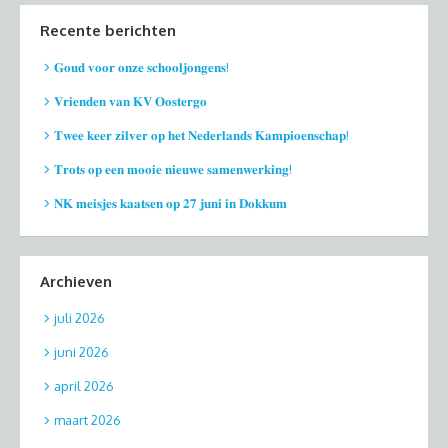
Recente berichten
𝐆𝐨𝐮𝐝 𝐯𝐨𝐨𝐫 𝐨𝐧𝐳𝐞 𝐬𝐜𝐡𝐨𝐨𝐥𝐣𝐨𝐧𝐠𝐞𝐧𝐬!
𝐕𝐫𝐢𝐞𝐧𝐝𝐞𝐧 𝐯𝐚𝐧 𝐊𝐕 𝐎𝐨𝐬𝐭𝐞𝐫𝐠𝐨
𝐓𝐰𝐞𝐞 𝐤𝐞𝐞𝐫 𝐳𝐢𝐥𝐯𝐞𝐫 𝐨𝐩 𝐡𝐞𝐭 𝐍𝐞𝐝𝐞𝐫𝐥𝐚𝐧𝐝𝐬 𝐊𝐚𝐦𝐩𝐢𝐨𝐞𝐧𝐬𝐜𝐡𝐚𝐩!
𝐓𝐫𝐨𝐭𝐬 𝐨𝐩 𝐞𝐞𝐧 𝐦𝐨𝐨𝐢𝐞 𝐧𝐢𝐞𝐮𝐰𝐞 𝐬𝐚𝐦𝐞𝐧𝐰𝐞𝐫𝐤𝐢𝐧𝐠!
𝐍𝐊 𝐦𝐞𝐢𝐬𝐣𝐞𝐬 𝐤𝐚𝐚𝐭𝐬𝐞𝐧 𝐨𝐩 𝟐𝟕 𝐣𝐮𝐧𝐢 𝐢𝐧 𝐃𝐨𝐤𝐤𝐮𝐦
Archieven
juli 2026
juni 2026
april 2026
maart 2026