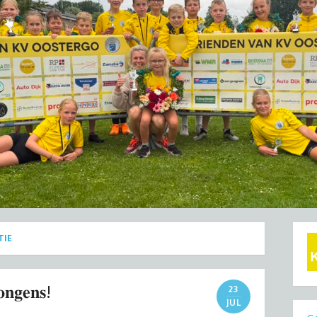
TIE
𝐨𝐧𝐠𝐞𝐧𝐬!
23
JUL