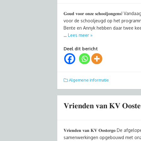
𝐆𝐨𝐮𝐝 𝐯𝐨𝐨𝐫 𝐨𝐧𝐳𝐞 𝐬𝐜𝐡𝐨𝐨𝐥𝐣𝐨𝐧𝐠
voor de schooljeugd op het programma
Bente en Annyk hebben daar twee keer
…
Lees meer »
Deel dit bericht
Algemene informatie
𝐕𝐫𝐢𝐞𝐧𝐝𝐞𝐧 𝐯𝐚𝐧 𝐊𝐕 𝐎𝐨𝐬𝐭𝐞
𝐕𝐫𝐢𝐞𝐧𝐝𝐞𝐧 𝐯𝐚𝐧 𝐊𝐕 𝐎𝐨𝐬𝐭𝐞𝐫𝐠𝐨
samenwerkingen opgebouwd met onze 