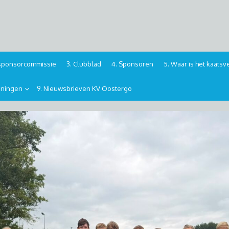
n sponsorcommissie
3. Clubblad
4. Sponsoren
5. Waar is het kaats
iningen
9. Nieuwsbrieven KV Oostergo