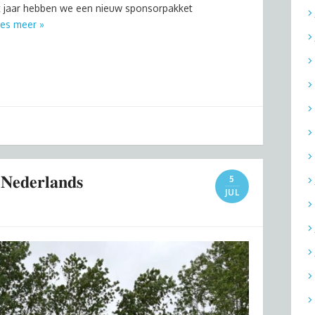
Dit jaar hebben we een nieuw sponsorpakket
es meer »
 𝐍𝐞𝐝𝐞𝐫𝐥𝐚𝐧𝐝𝐬
5
JUL