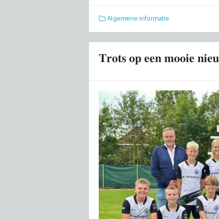
Algemene informatie
𝐓𝐫𝐨𝐭𝐬 𝐨𝐩 𝐞𝐞𝐧 𝐦𝐨𝐨𝐢𝐞 𝐧𝐢𝐞