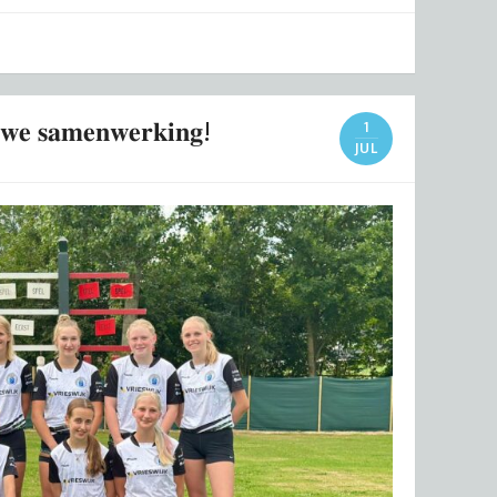
𝐮𝐰𝐞 𝐬𝐚𝐦𝐞𝐧𝐰𝐞𝐫𝐤𝐢𝐧𝐠!
1
JUL