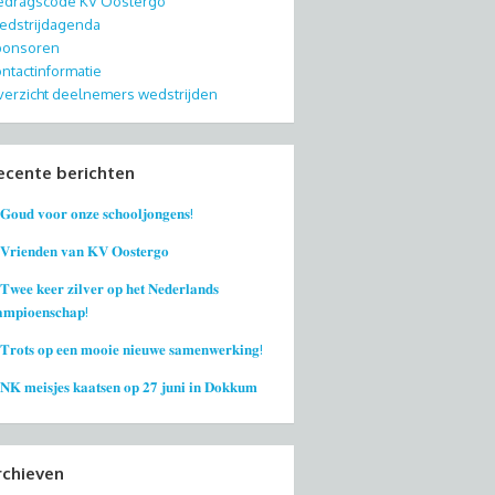
edragscode KV Oostergo
dstrijdagenda
ponsoren
ntactinformatie
erzicht deelnemers wedstrijden
ecente berichten
𝐆𝐨𝐮𝐝 𝐯𝐨𝐨𝐫 𝐨𝐧𝐳𝐞 𝐬𝐜𝐡𝐨𝐨𝐥𝐣𝐨𝐧𝐠𝐞𝐧𝐬!
𝐕𝐫𝐢𝐞𝐧𝐝𝐞𝐧 𝐯𝐚𝐧 𝐊𝐕 𝐎𝐨𝐬𝐭𝐞𝐫𝐠𝐨
𝐓𝐰𝐞𝐞 𝐤𝐞𝐞𝐫 𝐳𝐢𝐥𝐯𝐞𝐫 𝐨𝐩 𝐡𝐞𝐭 𝐍𝐞𝐝𝐞𝐫𝐥𝐚𝐧𝐝𝐬
𝐦𝐩𝐢𝐨𝐞𝐧𝐬𝐜𝐡𝐚𝐩!
𝐓𝐫𝐨𝐭𝐬 𝐨𝐩 𝐞𝐞𝐧 𝐦𝐨𝐨𝐢𝐞 𝐧𝐢𝐞𝐮𝐰𝐞 𝐬𝐚𝐦𝐞𝐧𝐰𝐞𝐫𝐤𝐢𝐧𝐠!
𝐍𝐊 𝐦𝐞𝐢𝐬𝐣𝐞𝐬 𝐤𝐚𝐚𝐭𝐬𝐞𝐧 𝐨𝐩 𝟐𝟕 𝐣𝐮𝐧𝐢 𝐢𝐧 𝐃𝐨𝐤𝐤𝐮𝐦
rchieven