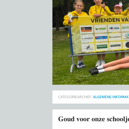
CATEGORIEARCHIEF:
ALGEMENE INFORMA
𝐆𝐨𝐮𝐝 𝐯𝐨𝐨𝐫 𝐨𝐧𝐳𝐞 𝐬𝐜𝐡𝐨𝐨𝐥𝐣