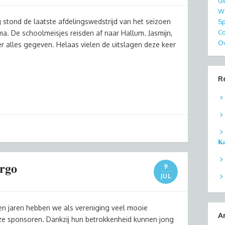
G
We
𝐞𝐧𝐬! Vandaag stond de laatste afdelingswedstrijd van het seizoen
S
Co
. De schoolmeisjes reisden af naar Hallum. Jasmijn,
Ov
 alles gegeven. Helaas vielen de uitslagen deze keer
R
𝐊𝐚
𝐫𝐠𝐨
9
JUL
 De afgelopen jaren hebben we als vereniging veel mooie
A
sponsoren. Dankzij hun betrokkenheid kunnen jong