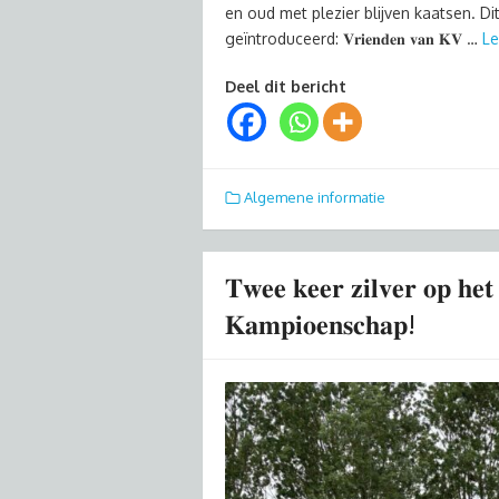
en oud met plezier blijven kaatsen. 
geïntroduceerd: 𝐕𝐫𝐢𝐞𝐧𝐝𝐞𝐧 𝐯𝐚𝐧 𝐊𝐕 …
Le
Deel dit bericht
Algemene informatie
𝐓𝐰𝐞𝐞 𝐤𝐞𝐞𝐫 𝐳𝐢𝐥𝐯𝐞𝐫 𝐨𝐩 𝐡𝐞𝐭
𝐊𝐚𝐦𝐩𝐢𝐨𝐞𝐧𝐬𝐜𝐡𝐚𝐩!