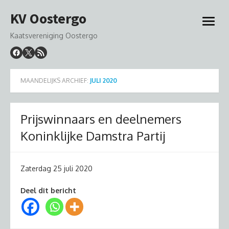
Ga
KV Oostergo
naar
open
de
menu
Kaatsvereniging Oostergo
inhoud
MAANDELIJKS ARCHIEF:
JULI 2020
Prijswinnaars en deelnemers
Koninklijke Damstra Partij
Zaterdag 25 juli 2020
Deel dit bericht