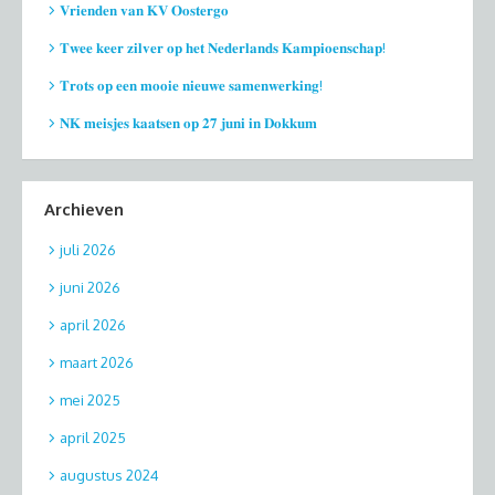
𝐕𝐫𝐢𝐞𝐧𝐝𝐞𝐧 𝐯𝐚𝐧 𝐊𝐕 𝐎𝐨𝐬𝐭𝐞𝐫𝐠𝐨
𝐓𝐰𝐞𝐞 𝐤𝐞𝐞𝐫 𝐳𝐢𝐥𝐯𝐞𝐫 𝐨𝐩 𝐡𝐞𝐭 𝐍𝐞𝐝𝐞𝐫𝐥𝐚𝐧𝐝𝐬 𝐊𝐚𝐦𝐩𝐢𝐨𝐞𝐧𝐬𝐜𝐡𝐚𝐩!
𝐓𝐫𝐨𝐭𝐬 𝐨𝐩 𝐞𝐞𝐧 𝐦𝐨𝐨𝐢𝐞 𝐧𝐢𝐞𝐮𝐰𝐞 𝐬𝐚𝐦𝐞𝐧𝐰𝐞𝐫𝐤𝐢𝐧𝐠!
𝐍𝐊 𝐦𝐞𝐢𝐬𝐣𝐞𝐬 𝐤𝐚𝐚𝐭𝐬𝐞𝐧 𝐨𝐩 𝟐𝟕 𝐣𝐮𝐧𝐢 𝐢𝐧 𝐃𝐨𝐤𝐤𝐮𝐦
Archieven
juli 2026
juni 2026
april 2026
maart 2026
mei 2025
april 2025
augustus 2024