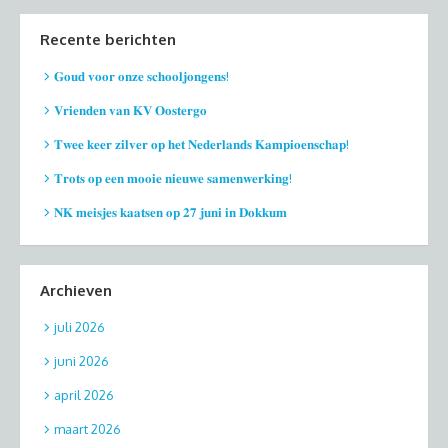
Recente berichten
𝐆𝐨𝐮𝐝 𝐯𝐨𝐨𝐫 𝐨𝐧𝐳𝐞 𝐬𝐜𝐡𝐨𝐨𝐥𝐣𝐨𝐧𝐠𝐞𝐧𝐬!
𝐕𝐫𝐢𝐞𝐧𝐝𝐞𝐧 𝐯𝐚𝐧 𝐊𝐕 𝐎𝐨𝐬𝐭𝐞𝐫𝐠𝐨
𝐓𝐰𝐞𝐞 𝐤𝐞𝐞𝐫 𝐳𝐢𝐥𝐯𝐞𝐫 𝐨𝐩 𝐡𝐞𝐭 𝐍𝐞𝐝𝐞𝐫𝐥𝐚𝐧𝐝𝐬 𝐊𝐚𝐦𝐩𝐢𝐨𝐞𝐧𝐬𝐜𝐡𝐚𝐩!
𝐓𝐫𝐨𝐭𝐬 𝐨𝐩 𝐞𝐞𝐧 𝐦𝐨𝐨𝐢𝐞 𝐧𝐢𝐞𝐮𝐰𝐞 𝐬𝐚𝐦𝐞𝐧𝐰𝐞𝐫𝐤𝐢𝐧𝐠!
𝐍𝐊 𝐦𝐞𝐢𝐬𝐣𝐞𝐬 𝐤𝐚𝐚𝐭𝐬𝐞𝐧 𝐨𝐩 𝟐𝟕 𝐣𝐮𝐧𝐢 𝐢𝐧 𝐃𝐨𝐤𝐤𝐮𝐦
Archieven
juli 2026
juni 2026
april 2026
maart 2026