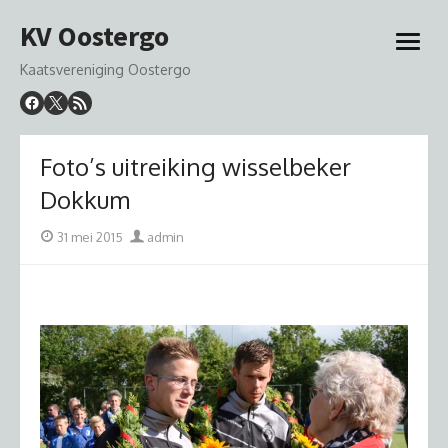
Ga
KV Oostergo
naar
open
de
menu
Kaatsvereniging Oostergo
inhoud
Foto’s uitreiking wisselbeker
Dokkum
Geplaatst
Auteur
31 mei 2015
admin
op