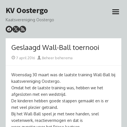
Ga
KV Oostergo
naar
open
de
menu
Kaatsvereniging Oostergo
inhoud
Geslaagd Wall-Ball toernooi
Geplaatst
Auteur
7 april 2016
Beheer beherema
op
Woensdag 30 maart was de laatste training Wall-Ball bij
kaatsvereniging Oostergo.
Omdat het de laatste training was, hebben we het
afgesloten met een wedstrijd.
De kinderen hebben goede stappen gemaakt en is er
met veel plezier getraind.
Bij het Wall-Ball speel je met twee handen, snel
voetenwerk, reactievermogen en dat is
weer gunstig voor het Friese kaatsen.