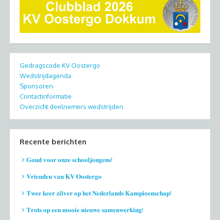
Gedragscode KV Oostergo
Wedstrijdagenda
Sponsoren
Contactinformatie
Overzicht deelnemers wedstrijden
Recente berichten
𝐆𝐨𝐮𝐝 𝐯𝐨𝐨𝐫 𝐨𝐧𝐳𝐞 𝐬𝐜𝐡𝐨𝐨𝐥𝐣𝐨𝐧𝐠𝐞𝐧𝐬!
𝐕𝐫𝐢𝐞𝐧𝐝𝐞𝐧 𝐯𝐚𝐧 𝐊𝐕 𝐎𝐨𝐬𝐭𝐞𝐫𝐠𝐨
𝐓𝐰𝐞𝐞 𝐤𝐞𝐞𝐫 𝐳𝐢𝐥𝐯𝐞𝐫 𝐨𝐩 𝐡𝐞𝐭 𝐍𝐞𝐝𝐞𝐫𝐥𝐚𝐧𝐝𝐬 𝐊𝐚𝐦𝐩𝐢𝐨𝐞𝐧𝐬𝐜𝐡𝐚𝐩!
𝐓𝐫𝐨𝐭𝐬 𝐨𝐩 𝐞𝐞𝐧 𝐦𝐨𝐨𝐢𝐞 𝐧𝐢𝐞𝐮𝐰𝐞 𝐬𝐚𝐦𝐞𝐧𝐰𝐞𝐫𝐤𝐢𝐧𝐠!