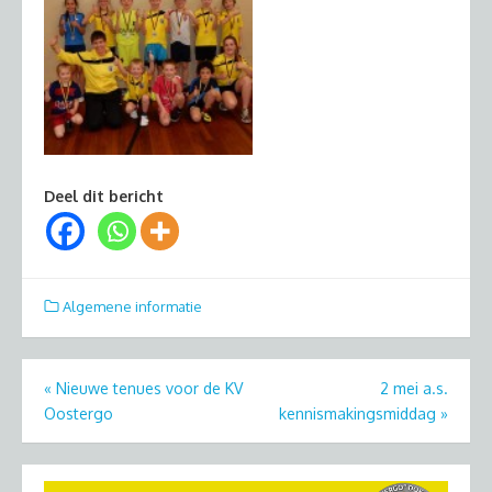
Deel dit bericht
Algemene informatie
Bericht
«
Nieuwe tenues voor de KV
2 mei a.s.
Oostergo
kennismakingsmiddag
»
navigatie