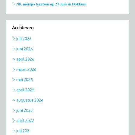
𝐍𝐊 𝐦𝐞𝐢𝐬𝐣𝐞𝐬 𝐤𝐚𝐚𝐭𝐬𝐞𝐧 𝐨𝐩 𝟐𝟕 𝐣𝐮𝐧𝐢 𝐢𝐧 𝐃𝐨𝐤𝐤𝐮𝐦
Archieven
juli 2026
juni 2026
april 2026
maart 2026
mei 2025
april 2025
augustus 2024
juni 2023
april 2022
juli 2021