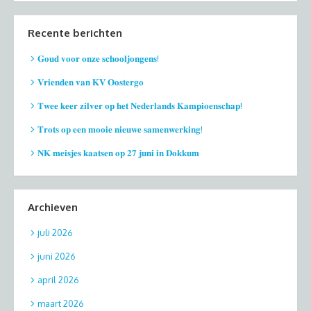
Recente berichten
𝐆𝐨𝐮𝐝 𝐯𝐨𝐨𝐫 𝐨𝐧𝐳𝐞 𝐬𝐜𝐡𝐨𝐨𝐥𝐣𝐨𝐧𝐠𝐞𝐧𝐬!
𝐕𝐫𝐢𝐞𝐧𝐝𝐞𝐧 𝐯𝐚𝐧 𝐊𝐕 𝐎𝐨𝐬𝐭𝐞𝐫𝐠𝐨
𝐓𝐰𝐞𝐞 𝐤𝐞𝐞𝐫 𝐳𝐢𝐥𝐯𝐞𝐫 𝐨𝐩 𝐡𝐞𝐭 𝐍𝐞𝐝𝐞𝐫𝐥𝐚𝐧𝐝𝐬 𝐊𝐚𝐦𝐩𝐢𝐨𝐞𝐧𝐬𝐜𝐡𝐚𝐩!
𝐓𝐫𝐨𝐭𝐬 𝐨𝐩 𝐞𝐞𝐧 𝐦𝐨𝐨𝐢𝐞 𝐧𝐢𝐞𝐮𝐰𝐞 𝐬𝐚𝐦𝐞𝐧𝐰𝐞𝐫𝐤𝐢𝐧𝐠!
𝐍𝐊 𝐦𝐞𝐢𝐬𝐣𝐞𝐬 𝐤𝐚𝐚𝐭𝐬𝐞𝐧 𝐨𝐩 𝟐𝟕 𝐣𝐮𝐧𝐢 𝐢𝐧 𝐃𝐨𝐤𝐤𝐮𝐦
Archieven
juli 2026
juni 2026
april 2026
maart 2026