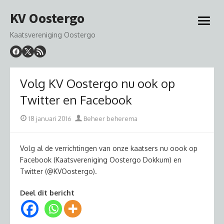
Ga
KV Oostergo
naar
open
de
menu
Kaatsvereniging Oostergo
inhoud
Volg KV Oostergo nu ook op
Twitter en Facebook
Geplaatst
Auteur
18 januari 2016
Beheer beherema
op
Volg al de verrichtingen van onze kaatsers nu oook op
Facebook (Kaatsvereniging Oostergo Dokkum) en
Twitter (@KVOostergo).
Deel dit bericht