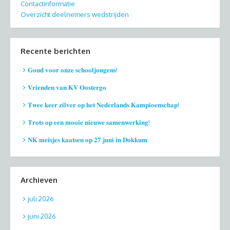
Contactinformatie
Overzicht deelnemers wedstrijden
Recente berichten
𝐆𝐨𝐮𝐝 𝐯𝐨𝐨𝐫 𝐨𝐧𝐳𝐞 𝐬𝐜𝐡𝐨𝐨𝐥𝐣𝐨𝐧𝐠𝐞𝐧𝐬!
𝐕𝐫𝐢𝐞𝐧𝐝𝐞𝐧 𝐯𝐚𝐧 𝐊𝐕 𝐎𝐨𝐬𝐭𝐞𝐫𝐠𝐨
𝐓𝐰𝐞𝐞 𝐤𝐞𝐞𝐫 𝐳𝐢𝐥𝐯𝐞𝐫 𝐨𝐩 𝐡𝐞𝐭 𝐍𝐞𝐝𝐞𝐫𝐥𝐚𝐧𝐝𝐬 𝐊𝐚𝐦𝐩𝐢𝐨𝐞𝐧𝐬𝐜𝐡𝐚𝐩!
𝐓𝐫𝐨𝐭𝐬 𝐨𝐩 𝐞𝐞𝐧 𝐦𝐨𝐨𝐢𝐞 𝐧𝐢𝐞𝐮𝐰𝐞 𝐬𝐚𝐦𝐞𝐧𝐰𝐞𝐫𝐤𝐢𝐧𝐠!
𝐍𝐊 𝐦𝐞𝐢𝐬𝐣𝐞𝐬 𝐤𝐚𝐚𝐭𝐬𝐞𝐧 𝐨𝐩 𝟐𝟕 𝐣𝐮𝐧𝐢 𝐢𝐧 𝐃𝐨𝐤𝐤𝐮𝐦
Archieven
juli 2026
juni 2026