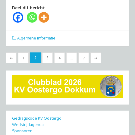
Deel dit bericht
Algemene informatie
Berichten
←
1
2
3
4
…
7
→
paginering
Gedragscode KV Oostergo
Wedstrijdagenda
Sponsoren