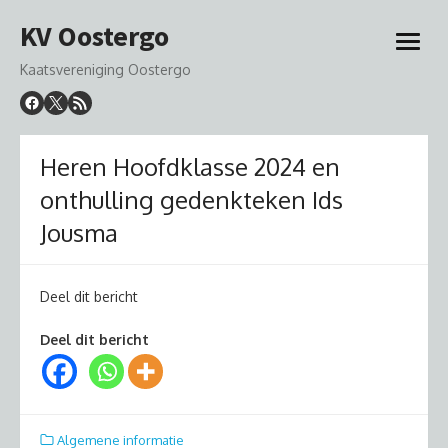
Ga
KV Oostergo
naar
open
de
menu
Kaatsvereniging Oostergo
inhoud
Heren Hoofdklasse 2024 en
onthulling gedenkteken Ids
Jousma
Deel dit bericht
Deel dit bericht
Algemene informatie